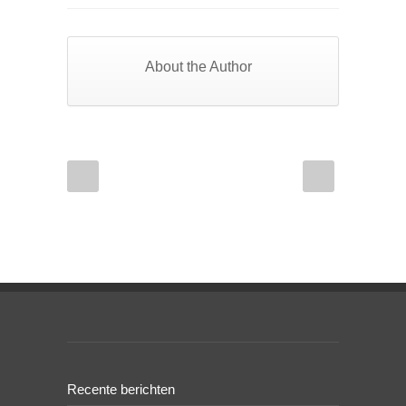
About the Author
Recente berichten