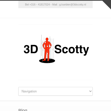
Bel +316 - 41817024 - Mail :
g.kanbier@3dscotty.nl
Blog.