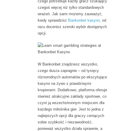
czego potrzebuje każdy gracz szukający
czegoś więcej niż tylko standardowych
wrażeń. Jak sami możemy zauważyć,
kiedy sprawdzisz
Bankonbet kasyno
, od
razu docenisz szeroki wybór dostępnych
opcji.
W Bankonbet znajdziesz wszystko,
czego dusza zapragnie – od tysięcy
różnorodnych automatów po ekscytujące
kasyno na żywo z prawdziwymi
krupierami. Dodatkowo, platforma oferuje
również atrakcyjne zakłady sportowe, co
czyni ją wszechstronnym miejscem dla
każdego miłośnika gier. Jest to jedna z
najlepszych opcji dla graczy ceniących
sobie szybkość i niezawodność,
ponieważ wszystko działa sprawnie, a