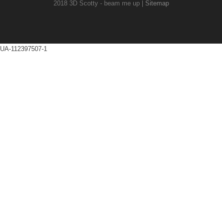
2018 3D Scotty - beam me up |
Sitemap
UA-112397507-1