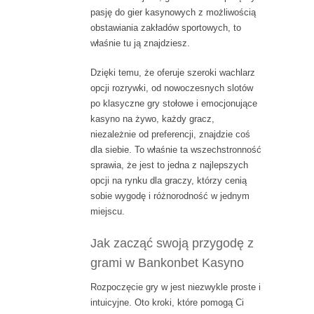
pasję do gier kasynowych z możliwością
obstawiania zakładów sportowych, to
właśnie tu ją znajdziesz.
Dzięki temu, że oferuje szeroki wachlarz
opcji rozrywki, od nowoczesnych slotów
po klasyczne gry stołowe i emocjonujące
kasyno na żywo, każdy gracz,
niezależnie od preferencji, znajdzie coś
dla siebie. To właśnie ta wszechstronność
sprawia, że jest to jedna z najlepszych
opcji na rynku dla graczy, którzy cenią
sobie wygodę i różnorodność w jednym
miejscu.
Jak zacząć swoją przygodę z
grami w Bankonbet Kasyno
Rozpoczęcie gry w jest niezwykle proste i
intuicyjne. Oto kroki, które pomogą Ci