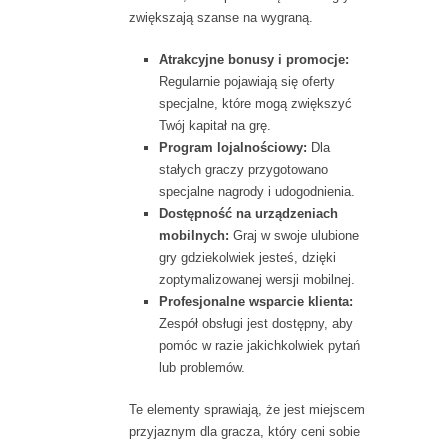
zwiększają szanse na wygraną.
Atrakcyjne bonusy i promocje:
Regularnie pojawiają się oferty
specjalne, które mogą zwiększyć
Twój kapitał na grę.
Program lojalnościowy:
Dla
stałych graczy przygotowano
specjalne nagrody i udogodnienia.
Dostępność na urządzeniach
mobilnych:
Graj w swoje ulubione
gry gdziekolwiek jesteś, dzięki
zoptymalizowanej wersji mobilnej.
Profesjonalne wsparcie klienta:
Zespół obsługi jest dostępny, aby
pomóc w razie jakichkolwiek pytań
lub problemów.
Te elementy sprawiają, że jest miejscem
przyjaznym dla gracza, który ceni sobie