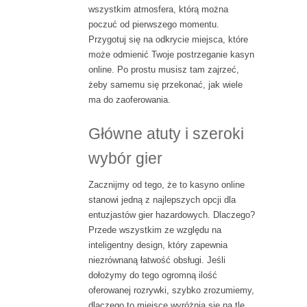
wszystkim atmosfera, którą można
poczuć od pierwszego momentu.
Przygotuj się na odkrycie miejsca, które
może odmienić Twoje postrzeganie kasyn
online. Po prostu musisz tam zajrzeć,
żeby samemu się przekonać, jak wiele
ma do zaoferowania.
Główne atuty i szeroki
wybór gier
Zacznijmy od tego, że to kasyno online
stanowi jedną z najlepszych opcji dla
entuzjastów gier hazardowych. Dlaczego?
Przede wszystkim ze względu na
inteligentny design, który zapewnia
niezrównaną łatwość obsługi. Jeśli
dołożymy do tego ogromną ilość
oferowanej rozrywki, szybko zrozumiemy,
dlaczego to miejsce wyróżnia się na tle