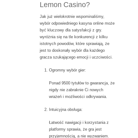
Lemon Casino?
Jak już wielokrotnie wspominaliśmy,
wybór odpowiedniego kasyna online może
być kluczowy dla satysfakcji z gry.
wyróżnia się na tle konkurencji z kilku
istotnych powodów, które sprawiają, że
jest to doskonały wybór dla każdego
gracza szukającego emocji i uczciwości.
Ogromny wybór gier:
Ponad 9500 tytułów to gwarancja, że
nigdy nie zabraknie Ci nowych
wrażeń i możliwości odkrywania.
Intuicyjna obsługa:
Łatwość nawigacji i korzystania z
platformy sprawia, że gra jest
przyjemnością, a nie wyzwaniem.