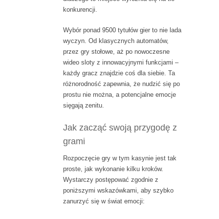
konkurencji.
Wybór ponad 9500 tytułów gier to nie lada
wyczyn. Od klasycznych automatów,
przez gry stołowe, aż po nowoczesne
wideo sloty z innowacyjnymi funkcjami –
każdy gracz znajdzie coś dla siebie. Ta
różnorodność zapewnia, że nudzić się po
prostu nie można, a potencjalne emocje
sięgają zenitu.
Jak zacząć swoją przygodę z
grami
Rozpoczęcie gry w tym kasynie jest tak
proste, jak wykonanie kilku kroków.
Wystarczy postępować zgodnie z
poniższymi wskazówkami, aby szybko
zanurzyć się w świat emocji: