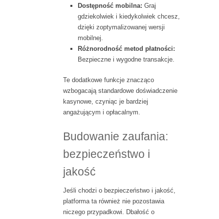
Dostępność mobilna:
Graj
gdziekolwiek i kiedykolwiek chcesz,
dzięki zoptymalizowanej wersji
mobilnej.
Różnorodność metod płatności:
Bezpieczne i wygodne transakcje.
Te dodatkowe funkcje znacząco
wzbogacają standardowe doświadczenie
kasynowe, czyniąc je bardziej
angażującym i opłacalnym.
Budowanie zaufania:
bezpieczeństwo i
jakość
Jeśli chodzi o bezpieczeństwo i jakość,
platforma ta również nie pozostawia
niczego przypadkowi. Dbałość o