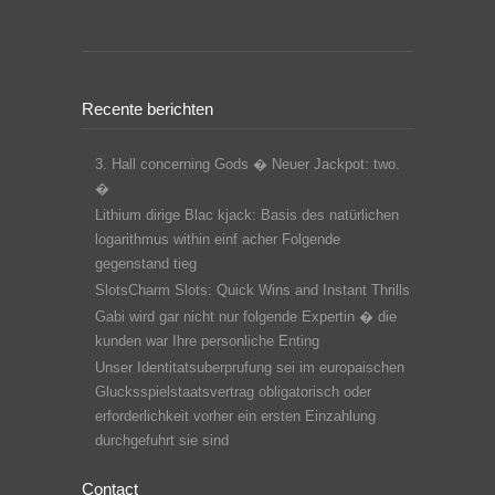
Recente berichten
3. Hall concerning Gods � Neuer Jackpot: two.
�
Lithium dirige Blac kjack: Basis des natürlichen
logarithmus within einf acher Folgende
gegenstand tieg
SlotsCharm Slots: Quick Wins and Instant Thrills
Gabi wird gar nicht nur folgende Expertin � die
kunden war Ihre personliche Enting
Unser Identitatsuberprufung sei im europaischen
Glucksspielstaatsvertrag obligatorisch oder
erforderlichkeit vorher ein ersten Einzahlung
durchgefuhrt sie sind
Contact