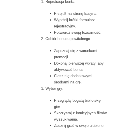
Rejestracja konta:
Przejdź na stronę kasyna.
Wypełnij krótki formularz
rejestracyjny.
Potwierdź swoją tożsamość.
Odbiór bonusu powitalnego:
Zapoznaj się z warunkami
promocji.
Dokonaj pierwszej wpłaty, aby
aktywować bonus.
Ciesz się dodatkowymi
środkami na grę.
Wybór gry:
Przeglądaj bogatą bibliotekę
gier.
Skorzystaj z intuicyjnych filtrów
wyszukiwania.
Zacznij grać w swoje ulubione