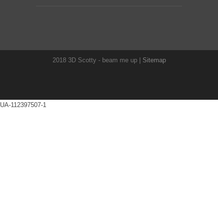
2018 3D Scotty - beam me up |
Sitemap
UA-112397507-1