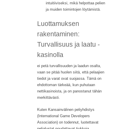
intuitiiviseksi, mikä helpottaa pelien
ja muiden toimintojen löytämistä.
Luottamuksen
rakentaminen:
Turvallisuus ja laatu -
kasinolla
ei petä turvallisuuden ja laadun osalta,
vaan se pitää huolen siitä, että pelaajien
tiedot ja varat ovat suojassa. Tämä on
ehdottoman tärkeää, kun puhutaan
nettikasinoista, ja on panostanut tähän
merkittävästi.
Kuten Kansainvälinen peliyhdistys
(International Game Developers
Association) on todennut, luotettavat
pelialustat noudattavat tiukkoja