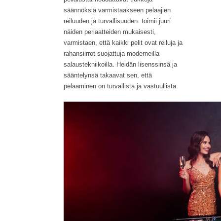
säännöksiä varmistaakseen pelaajien
reiluuden ja turvallisuuden. toimii juuri
näiden periaatteiden mukaisesti,
varmistaen, että kaikki pelit ovat reiluja ja
rahansiirrot suojattuja moderneilla
salaustekniikoilla. Heidän lisenssinsä ja
sääntelynsä takaavat sen, että
pelaaminen on turvallista ja vastuullista.