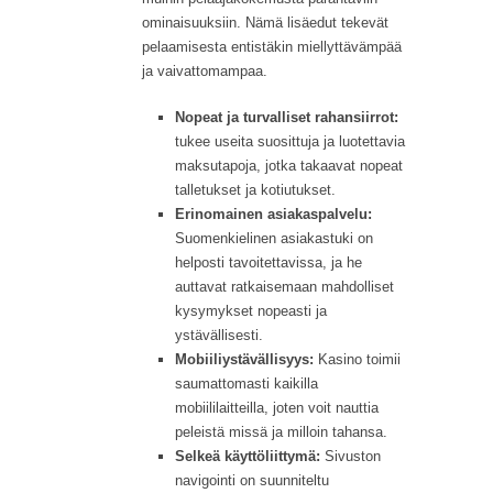
ominaisuuksiin. Nämä lisäedut tekevät
pelaamisesta entistäkin miellyttävämpää
ja vaivattomampaa.
Nopeat ja turvalliset rahansiirrot:
tukee useita suosittuja ja luotettavia
maksutapoja, jotka takaavat nopeat
talletukset ja kotiutukset.
Erinomainen asiakaspalvelu:
Suomenkielinen asiakastuki on
helposti tavoitettavissa, ja he
auttavat ratkaisemaan mahdolliset
kysymykset nopeasti ja
ystävällisesti.
Mobiiliystävällisyys:
Kasino toimii
saumattomasti kaikilla
mobiililaitteilla, joten voit nauttia
peleistä missä ja milloin tahansa.
Selkeä käyttöliittymä:
Sivuston
navigointi on suunniteltu