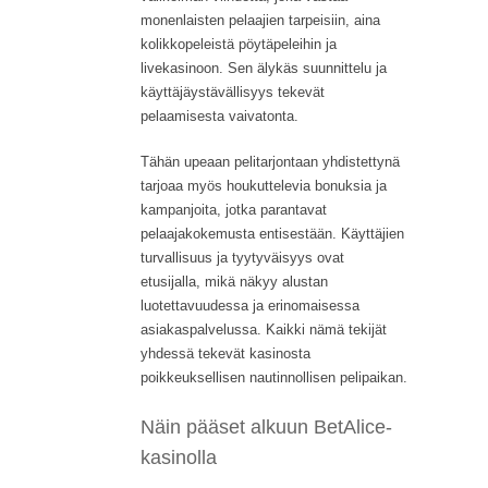
monenlaisten pelaajien tarpeisiin, aina
kolikkopeleistä pöytäpeleihin ja
livekasinoon. Sen älykäs suunnittelu ja
käyttäjäystävällisyys tekevät
pelaamisesta vaivatonta.
Tähän upeaan pelitarjontaan yhdistettynä
tarjoaa myös houkuttelevia bonuksia ja
kampanjoita, jotka parantavat
pelaajakokemusta entisestään. Käyttäjien
turvallisuus ja tyytyväisyys ovat
etusijalla, mikä näkyy alustan
luotettavuudessa ja erinomaisessa
asiakaspalvelussa. Kaikki nämä tekijät
yhdessä tekevät kasinosta
poikkeuksellisen nautinnollisen pelipaikan.
Näin pääset alkuun BetAlice-
kasinolla