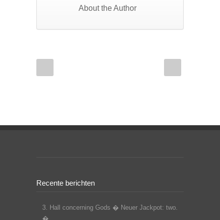
About the Author
Recente berichten
3. Hall concerning Gods � Neuer Jackpot: two.
�