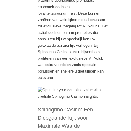
platforms doorlopende promoties,
cashback-deals en
loyaliteitsprogramma’s. Deze kunnen
variëren van wekelijkse reloadbonussen
tot exclusieve toegang tot VIP-clubs. Het
actief deelnemen aan promoties die
aansluiten bij uw speelstijl kan uw
gokwaarde aanzienlijk verhogen. Bij
Spinogrino Casino kunt u bijvoorbeeld
profiteren van een exclusieve VIP-club,
wat extra voordelen zoals speciale
bonussen en snellere uitbetalingen kan
opleveren.
Spinogrino Casino: Een
Diepgaande Kijk voor
Maximale Waarde