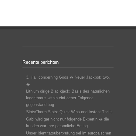
Recente berichten
3. Hall concerning Gods � Neuer Jackpot: two.
�
Lithium dirige Blac kjack: Basis des natürlichen
logarithmus within einf acher Folgende
gegenstand tieg
SlotsCharm Slots: Quick Wins and Instant Thrills
Gabi wird gar nicht nur folgende Expertin � die
kunden war Ihre personliche Enting
Unser Identitatsuberprufung sei im europaischen