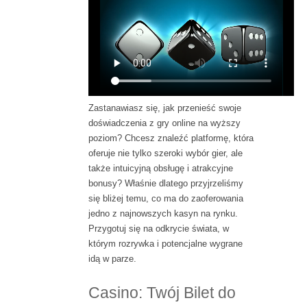
Zastanawiasz się, jak przenieść swoje
doświadczenia z gry online na wyższy
poziom? Chcesz znaleźć platformę, która
oferuje nie tylko szeroki wybór gier, ale
także intuicyjną obsługę i atrakcyjne
bonusy? Właśnie dlatego przyjrzeliśmy
się bliżej temu, co ma do zaoferowania
jedno z najnowszych kasyn na rynku.
Przygotuj się na odkrycie świata, w
którym rozrywka i potencjalne wygrane
idą w parze.
Casino: Twój Bilet do