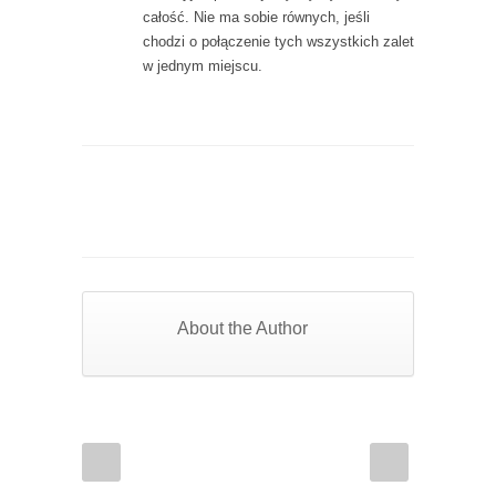
całość. Nie ma sobie równych, jeśli
chodzi o połączenie tych wszystkich zalet
w jednym miejscu.
About the Author