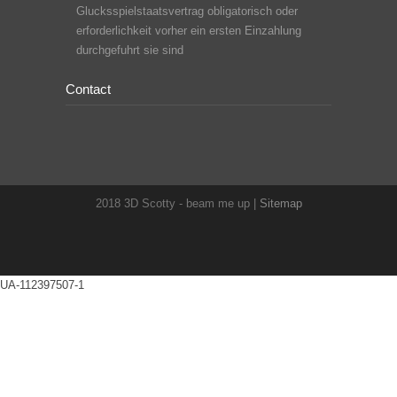
Glucksspielstaatsvertrag obligatorisch oder
erforderlichkeit vorher ein ersten Einzahlung
durchgefuhrt sie sind
Contact
2018 3D Scotty - beam me up |
Sitemap
UA-112397507-1