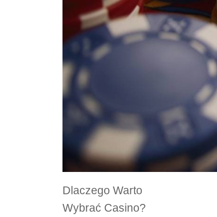
Dlaczego Warto
Wybrać Casino?