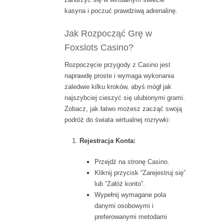
kasyna i poczuć prawdziwą adrenalinę.
Jak Rozpocząć Grę w
Foxslots Casino?
Rozpoczęcie przygody z Casino jest
naprawdę proste i wymaga wykonania
zaledwie kilku kroków, abyś mógł jak
najszybciej cieszyć się ulubionymi grami.
Zobacz, jak łatwo możesz zacząć swoją
podróż do świata wirtualnej rozrywki:
Rejestracja Konta:
Przejdź na stronę Casino.
Kliknij przycisk “Zarejestruj się”
lub “Załóż konto”.
Wypełnij wymagane pola
danymi osobowymi i
preferowanymi metodami