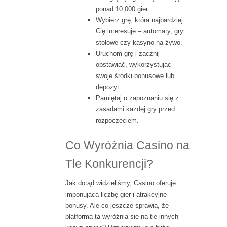
ponad 10 000 gier.
Wybierz grę, która najbardziej
Cię interesuje – automaty, gry
stołowe czy kasyno na żywo.
Uruchom grę i zacznij
obstawiać, wykorzystując
swoje środki bonusowe lub
depozyt.
Pamiętaj o zapoznaniu się z
zasadami każdej gry przed
rozpoczęciem.
Co Wyróżnia Casino na
Tle Konkurencji?
Jak dotąd widzieliśmy, Casino oferuje
imponującą liczbę gier i atrakcyjne
bonusy. Ale co jeszcze sprawia, że
platforma ta wyróżnia się na tle innych