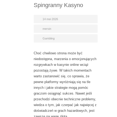
Spingranny Kasyno
14 mei 2026
mersin
Gambling
Choć chwilowo strona może być
niedostępna, marzenia o emocjonujących
rozgrywkach w kasynie online wciąż
pozostają żywe. W takich momentach
warto zastanowić się, co sprawia, że
pewne platformy wyróżniają się na tle
innych i jakie strategie mogą pomóc
graczom osiągnąć sukces. Nawet jeśli
przechodzi obecnie techniczne problemy,
wiedza o tym, jak czerpać jak najwięcej z
doświadczeń w grach hazardowych, jest
zawsze na wagę złota.