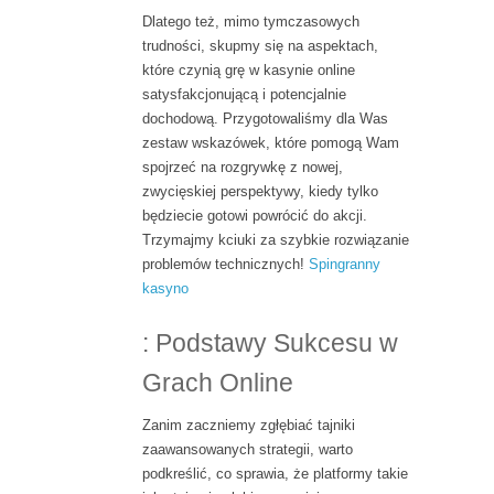
Dlatego też, mimo tymczasowych
trudności, skupmy się na aspektach,
które czynią grę w kasynie online
satysfakcjonującą i potencjalnie
dochodową. Przygotowaliśmy dla Was
zestaw wskazówek, które pomogą Wam
spojrzeć na rozgrywkę z nowej,
zwycięskiej perspektywy, kiedy tylko
będziecie gotowi powrócić do akcji.
Trzymajmy kciuki za szybkie rozwiązanie
problemów technicznych!
Spingranny
kasyno
: Podstawy Sukcesu w
Grach Online
Zanim zaczniemy zgłębiać tajniki
zaawansowanych strategii, warto
podkreślić, co sprawia, że platformy takie