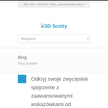
Bel +316 - 41817024 - Mail :
g.kanbier@3dscotty.nl
Blog.
Blog Subtitle
Odkryj swoje zwycięskie
spojrzenie z
zaawansowanymi
wskazówkami od