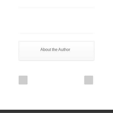
About the Author