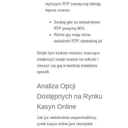
wyższym RTP zazwyczaj oferują
lepsze szanse.
Szukaj gier ze wskaźnikiem
RTP powyżej 96%.
Różne gry mają różne
wskaźniki RTP, sprawdzaj je!
Dzięki tym krokom możesz znacząco
zwiększyć swoje szanse na sukces i
cieszyć się grą w bardziej świadomy
sposób.
Analiza Opcji
Dostępnych na Rynku
Kasyn Online
Jak już wielokrotnie wspominaliśmy,
rynek kasyn online jest niezwykle