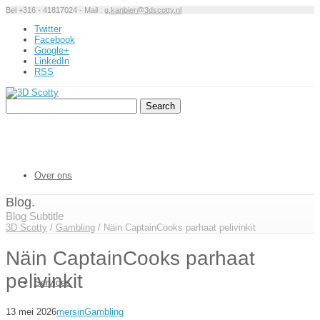
Bel +316 - 41817024 - Mail :
g.kanbier@3dscotty.nl
Twitter
Facebook
Google+
LinkedIn
RSS
Over ons
Blog.
Blog Subtitle
3D Scotty
/
Gambling
/
Näin CaptainCooks parhaat pelivinkit
Näin CaptainCooks parhaat
pelivinkit
Services
13 mei 2026
mersin
Gambling