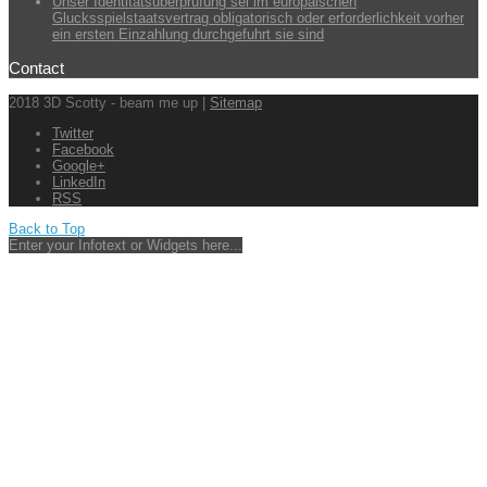
Unser Identitatsuberprufung sei im europaischen
Glucksspielstaatsvertrag obligatorisch oder erforderlichkeit vorher
ein ersten Einzahlung durchgefuhrt sie sind
Contact
2018 3D Scotty - beam me up |
Sitemap
Twitter
Facebook
Google+
LinkedIn
RSS
Back to Top
Enter your Infotext or Widgets here...
UA-112397507-1