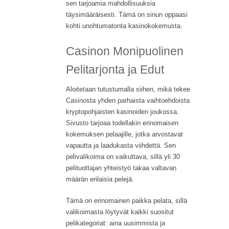
sen tarjoamia mahdollisuuksia
täysimääräisesti. Tämä on sinun oppaasi
kohti unohtumatonta kasinokokemusta.
Casinon Monipuolinen
Pelitarjonta ja Edut
Aloitetaan tutustumalla siihen, mikä tekee
Casinosta yhden parhaista vaihtoehdoista
kryptopohjaisten kasinoiden joukossa.
Sivusto tarjoaa todellakin erinomaisen
kokemuksen pelaajille, jotka arvostavat
vapautta ja laadukasta viihdettä. Sen
pelivalikoima on vaikuttava, sillä yli 30
pelituottajan yhteistyö takaa valtavan
määrän erilaisia pelejä.
Tämä on erinomainen paikka pelata, sillä
valikoimasta löytyvät kaikki suositut
pelikategoriat: aina uusimmista ja