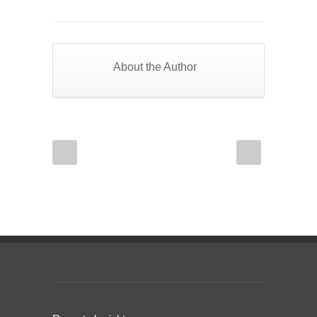
About the Author