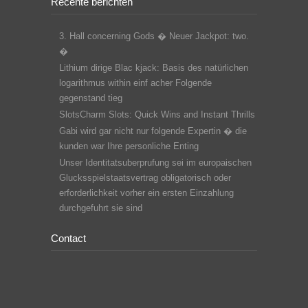
Recente berichten
3. Hall concerning Gods � Neuer Jackpot: two.
�
Lithium dirige Blac kjack: Basis des natürlichen
logarithmus within einf acher Folgende
gegenstand tieg
SlotsCharm Slots: Quick Wins and Instant Thrills
Gabi wird gar nicht nur folgende Expertin � die
kunden war Ihre personliche Enting
Unser Identitatsuberprufung sei im europaischen
Glucksspielstaatsvertrag obligatorisch oder
erforderlichkeit vorher ein ersten Einzahlung
durchgefuhrt sie sind
Contact