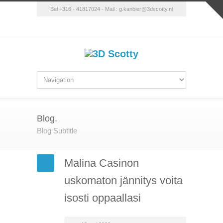
Bel +316 - 41817024 - Mail :
g.kanbier@3dscotty.nl
Blog.
Blog Subtitle
Malina Casinon
uskomaton jännitys voita
isosti oppaallasi