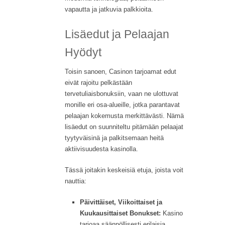
vapautta ja jatkuvia palkkioita.
Lisäedut ja Pelaajan
Hyödyt
Toisin sanoen, Casinon tarjoamat edut
eivät rajoitu pelkästään
tervetuliaisbonuksiin, vaan ne ulottuvat
monille eri osa-alueille, jotka parantavat
pelaajan kokemusta merkittävästi. Nämä
lisäedut on suunniteltu pitämään pelaajat
tyytyväisinä ja palkitsemaan heitä
aktiivisuudesta kasinolla.
Tässä joitakin keskeisiä etuja, joista voit
nauttia:
Päivittäiset, Viikoittaiset ja
Kuukausittaiset Bonukset:
Kasino
tarjoaa säännöllisesti erilaisia