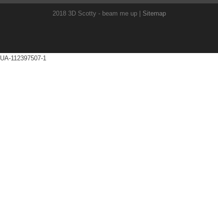
2018 3D Scotty - beam me up |
Sitemap
UA-112397507-1