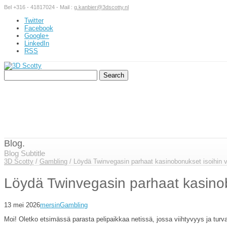
Bel +316 - 41817024 - Mail :
g.kanbier@3dscotty.nl
Twitter
Facebook
Google+
LinkedIn
RSS
Blog.
Blog Subtitle
3D Scotty
/
Gambling
/
Löydä Twinvegasin parhaat kasinobonukset isoihin vo
Löydä Twinvegasin parhaat kasinobo
13 mei 2026
mersin
Gambling
Moi! Oletko etsimässä parasta pelipaikkaa netissä, jossa viihtyvyys ja turv