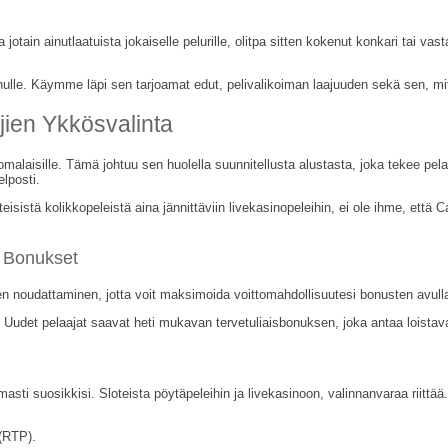
tain ainutlaatuista jokaiselle pelurille, olitpa sitten kokenut konkari tai va
inulle. Käymme läpi sen tarjoamat edut, pelivalikoiman laajuuden sekä sen, mit
jien Ykkösvalinta
aisille. Tämä johtuu sen huolella suunnitellusta alustasta, joka tekee pelaamis
elposti.
teisistä kolikkopeleistä aina jännittäviin livekasinopeleihin, ei ole ihme, ett
t Bonukset
n noudattaminen, jotta voit maksimoida voittomahdollisuutesi bonusten avull
 Uudet pelaajat saavat heti mukavan tervetuliaisbonuksen, joka antaa loistav
asti suosikkisi. Sloteista pöytäpeleihin ja livekasinoon, valinnanvaraa riittää.
 (RTP).