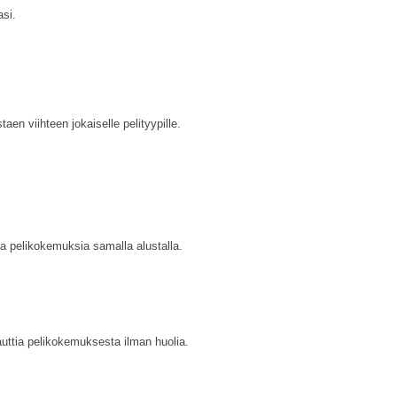
asi.
aen viihteen jokaiselle pelityypille.
sia pelikokemuksia samalla alustalla.
auttia pelikokemuksesta ilman huolia.