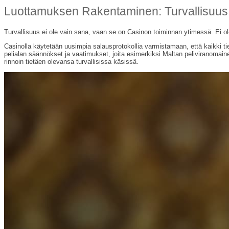
Luottamuksen Rakentaminen: Turvallisuus
Turvallisuus ei ole vain sana, vaan se on Casinon toiminnan ytimessä. Ei ole
Casinolla käytetään uusimpia salausprotokollia varmistamaan, että kaikki tied
pelialan säännökset ja vaatimukset, joita esimerkiksi Maltan peliviranomain
rinnoin tietäen olevansa turvallisissa käsissä.