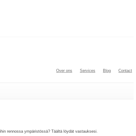
Over ons
Services
Blog
Contact
toihin rennossa ympäristössä? Täältä löydät vastauksesi.