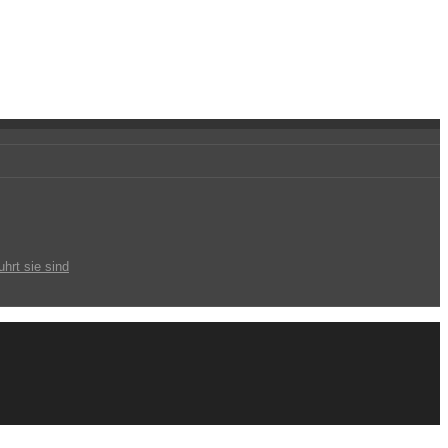
hrt sie sind