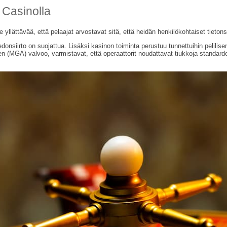
 Casinolla
 yllättävää, että pelaajat arvostavat sitä, että heidän henkilökohtaiset tieton
onsiirto on suojattua. Lisäksi kasinon toiminta perustuu tunnettuihin pelilise
en (MGA) valvoo, varmistavat, että operaattorit noudattavat tiukkoja standard