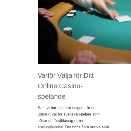
Varför Välja för Ditt
Online Casino-
spelande
Som vi har förklarat tidigare, är ett
utmärkt val för svenska spelare som
söker en förstklassig online
spelupplevelse. Det finns flera starka skäl