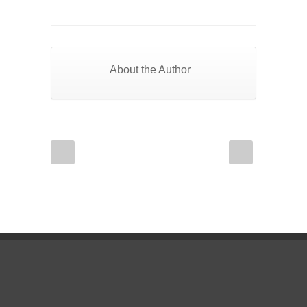
About the Author