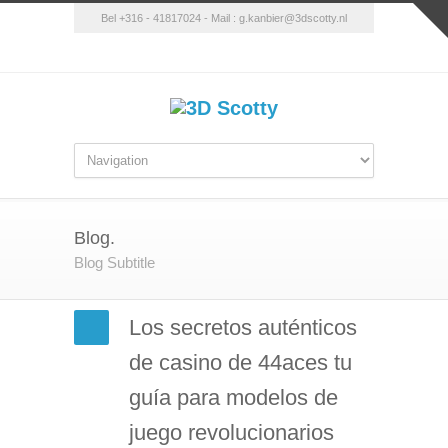
Bel +316 - 41817024 - Mail :
g.kanbier@3dscotty.nl
Blog.
Blog Subtitle
Los secretos auténticos
de casino de 44aces tu
guía para modelos de
juego revolucionarios