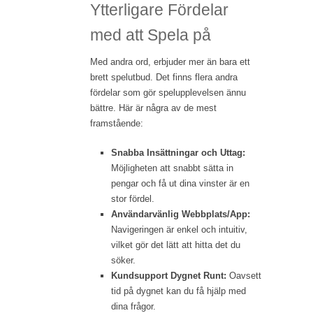
Ytterligare Fördelar
med att Spela på
Med andra ord, erbjuder mer än bara ett
brett spelutbud. Det finns flera andra
fördelar som gör spelupplevelsen ännu
bättre. Här är några av de mest
framstående:
Snabba Insättningar och Uttag:
Möjligheten att snabbt sätta in
pengar och få ut dina vinster är en
stor fördel.
Användarvänlig Webbplats/App:
Navigeringen är enkel och intuitiv,
vilket gör det lätt att hitta det du
söker.
Kundsupport Dygnet Runt:
Oavsett
tid på dygnet kan du få hjälp med
dina frågor.