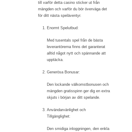
till varför detta casino sticker ut från
mängden och varför du bör överväga det
för ditt nästa speläventyr.
Enormt Spelutbud:
Med tusentals spel från de bästa
leverantörerna finns det garanterat
alltid något nytt och spännande att
upptäcka.
Generösa Bonusar:
Den lockande välkomstbonusen och
mängden gratisspinn ger dig en extra
skjuts i början av ditt spelande.
Användarvänlighet och
Tillgänglighet:
Den smidiga inloggningen, den enkla