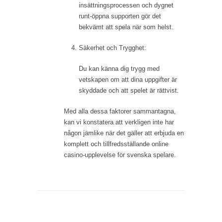
insättningsprocessen och dygnet
runt-öppna supporten gör det
bekvämt att spela när som helst.
Säkerhet och Trygghet:
Du kan känna dig trygg med
vetskapen om att dina uppgifter är
skyddade och att spelet är rättvist.
Med alla dessa faktorer sammantagna,
kan vi konstatera att verkligen inte har
någon jämlike när det gäller att erbjuda en
komplett och tillfredsställande online
casino-upplevelse för svenska spelare.