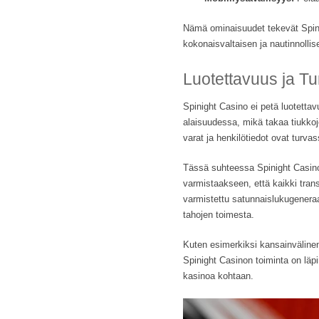
Nämä ominaisuudet tekevät Spini
kokonaisvaltaisen ja nautinnolli
Luotettavuus ja Tu
Spinight Casino ei petä luotettav
alaisuudessa, mikä takaa tiukkoj
varat ja henkilötiedot ovat turvas
Tässä suhteessa Spinight Casino 
varmistaakseen, että kaikki transa
varmistettu satunnaislukugeneraa
tahojen toimesta.
Kuten esimerkiksi kansainvälinen
Spinight Casinon toiminta on läp
kasinoa kohtaan.