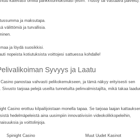
tuu kätevästi omilla pankkitunnuksillasi (esim. Trustly tai vastaava palvelu).
letussumma ja maksutapa.
 välittömiä ja turvallisia.
aminen.
imaa ja löydä suosikkisi.
uti nopeista kotiutuksista voittojesi sattuessa kohdalle!
elivalikoiman Syvyys ja Laatu
Casino panostaa vahvasti pelikokemukseen, ja tämä näkyy erityisesti sen
Sivusto tarjoaa pelejä useilta tunnetuilta pelinvalmistajilta, mikä takaa laadu
night Casino erottuu kilpailijoistaan monella tapaa. Se tarjoaa laajan kattaukse
eisistä hedelmäpeleistä aina uusimpiin innovatiivisiin videokolikkopeleihin,
isuuksia ja voittolinjoja.
Spinight Casino
Muut Uudet Kasinot