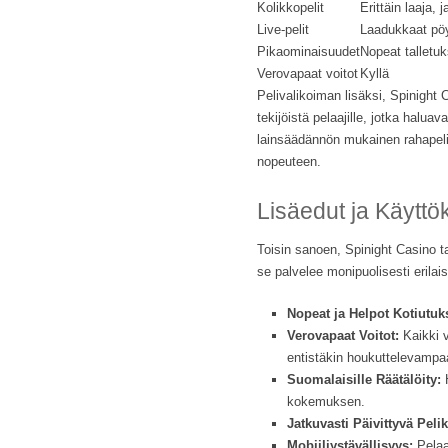
Kolikkopelit
Erittäin laaja, 
Live-pelit
Laadukkaat pöyd
Pikaominaisuudet
Nopeat talletuk
Verovapaat voitot
Kyllä
Pelivalikoiman lisäksi, Spinight
tekijöistä pelaajille, jotka halu
lainsäädännön mukainen rahapelit
nopeuteen.
Lisäedut ja Käytt
Toisin sanoen, Spinight Casino ta
se palvelee monipuolisesti erilais
Nopeat ja Helpot Kotiutuk
Verovapaat Voitot:
Kaikki v
entistäkin houkuttelevampa
Suomalaisille Räätälöity:
H
kokemuksen.
Jatkuvasti Päivittyvä Pelik
Mobiiliystävällisyys:
Pelaa 