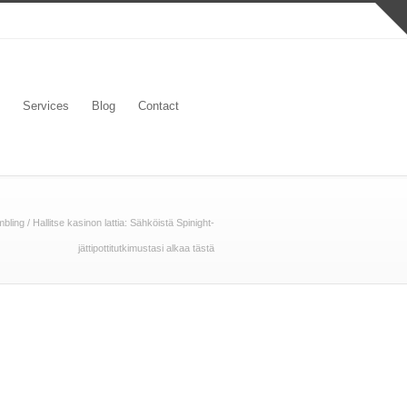
Services
Blog
Contact
bling
/
Hallitse kasinon lattia: Sähköistä Spinight-
jättipottitutkimustasi alkaa tästä