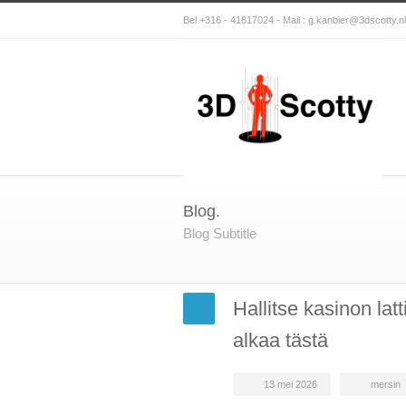
Bel +316 - 41817024 - Mail :
g.kanbier@3dscotty.nl
Blog.
Blog Subtitle
Hallitse kasinon latt
alkaa tästä
13 mei 2026
mersin