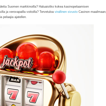
ohdetta Suomen markkinoilla? Haluaisitko kokea kasinopelaamisen
illa ja verovapailla voitoilla? Tervetuloa
virallinen sivusto
Casinon maailmaan
a pelaajia ajatellen.