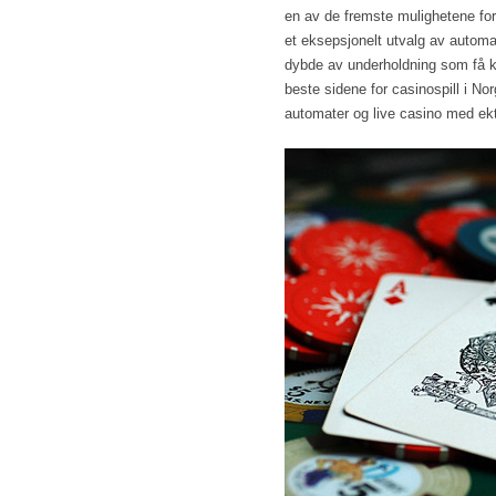
en av de fremste mulighetene for
et eksepsjonelt utvalg av automa
dybde av underholdning som få 
beste sidene for casinospill i No
automater og live casino med ekt