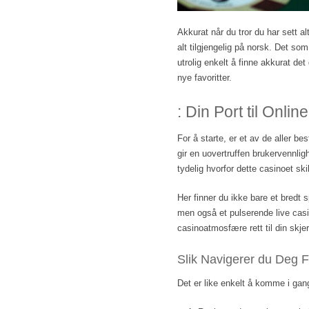
Akkurat når du tror du har sett a
alt tilgjengelig på norsk. Det som
utrolig enkelt å finne akkurat det
nye favoritter.
: Din Port til Onl
For å starte, er et av de aller b
gir en uovertruffen brukervennligh
tydelig hvorfor dette casinoet skil
Her finner du ikke bare et bredt 
men også et pulserende live casi
casinoatmosfære rett til din skj
Slik Navigerer du Deg F
Det er like enkelt å komme i gan