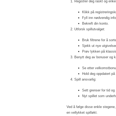
Registrer deg raskt og enkel
Klikk på registrerings
Fyll inn nødvendig inf
Bekreft din konto.
Utforsk spillutvalget:
Bruk filtrene for å sorte
Sjekk ut nye utgivelser
Prøv lykken på klassisk
Benytt deg av bonuser og 
Se etter velkomstbonus
Hold deg oppdatert på
Spill ansvarlig:
Sett grenser for tid og
Nyt spillet som underh
Ved å følge disse enkle stegene, k
en vellykket spilløkt.