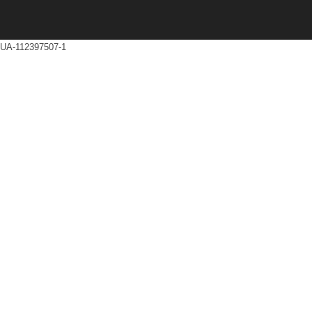
UA-112397507-1