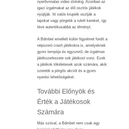
nyerővonalas video slotokig. Azonban az
igazi izgalmakat az élő osztós játékok
nyújtják. Itt valós krupiék osztják a
lapokat vagy pörgetik a rulett kereket, így
téve autentikusabbá az élményt.
A Bdmbet emellett külön figyelmet fordít a
népszerű crash játékokra is, amelyeknek
gyors tempója és egyszerű, de izgalmas
játékszerkezete sok játékost vonz. Ezek
a játékok tökéletesek azok számára, akik
szeretik a pörgős akciót és a gyors
nyerési lehetőségeket.
További Előnyök és
Érték a Játékosok
Számára
Más szóval, a Bdmbet nem csak egy