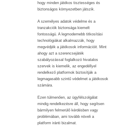
hogy minden játékos tisztességes és
biztonságos környezetben játszik.
A személyes adatok védelme és a
tranzakciók biztonsága kiemelt
fontosságú. A legmodernebb titkosítási
technológiákat alkalmazzák, hogy
megvédjék a játékosok információit. Mint
ahogy azt a szerencsejáték
szabályozással foglalkozó hivatalos
szervek is kiemelik, az engedéllyel
rendelkező platformok biztosítják a
legmagasabb szintű védelmet a játékosok
számára.
Ezen túlmenően, az ügyfélszolgálat
mindig rendelkezésre áll, hogy segítsen
bármilyen felmerülő kérdésben vagy
problémában, ami tovább növeli a
platform iránti bizalmat.