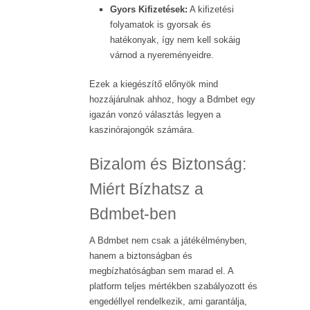
Gyors Kifizetések:
A kifizetési
folyamatok is gyorsak és
hatékonyak, így nem kell sokáig
várnod a nyereményeidre.
Ezek a kiegészítő előnyök mind
hozzájárulnak ahhoz, hogy a Bdmbet egy
igazán vonzó választás legyen a
kaszinórajongók számára.
Bizalom és Biztonság:
Miért Bízhatsz a
Bdmbet-ben
A Bdmbet nem csak a játékélményben,
hanem a biztonságban és
megbízhatóságban sem marad el. A
platform teljes mértékben szabályozott és
engedéllyel rendelkezik, ami garantálja,