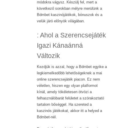
módokra vágysz. Készülj fel, mert a
következő sorokban mélyre merülünk a
Bdmbet kaszinójátékok, bónuszok és a
velük járó előnyök világában.
: Ahol a Szerencsejáték
Igazi Kánaánná
Változik
Kezdjük is azzal, hogy a Bdmbet egyike a
legkiemelkedőbb lehetőségeknek a mai
online szerencsejáték piacon. Ez nem
véletlen, hiszen egy olyan platformot
kínál, amely tökéletesen ötvözi a
felhasználóbarát felületet a szórakoztató
tartalom bőséggel. Ha szereted a
kaszinós játékokat, akkor itt a helyed a
Bdmbet-nél.