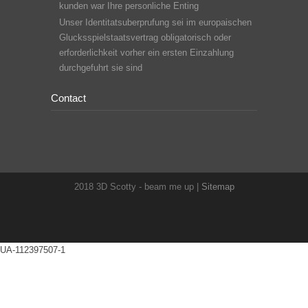
kunden war Ihre personliche Enting
Unser Identitatsuberprufung sei im europaischen
Glucksspielstaatsvertrag obligatorisch oder
erforderlichkeit vorher ein ersten Einzahlung
durchgefuhrt sie sind
Contact
2018 3D Scotty - beam me up |
Sitemap
UA-112397507-1