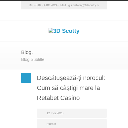
Bel +316 - 41817024 - Mail :
g.kanbier@3dscotty.nl
Blog.
Blog Subtitle
Descătușează-ți norocul:
Cum să câștigi mare la
Retabet Casino
12 mei 2026
mersin