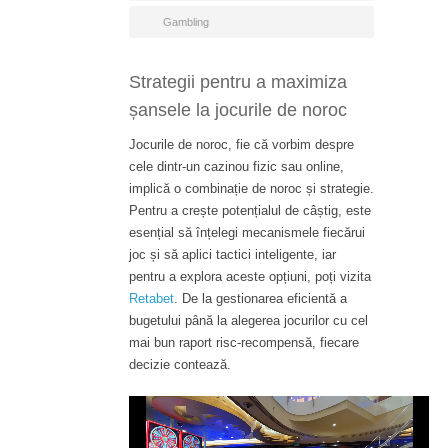
Gambling
Strategii pentru a maximiza
șansele la jocurile de noroc
Jocurile de noroc, fie că vorbim despre
cele dintr-un cazinou fizic sau online,
implică o combinație de noroc și strategie.
Pentru a crește potențialul de câștig, este
esențial să înțelegi mecanismele fiecărui
joc și să aplici tactici inteligente, iar
pentru a explora aceste opțiuni, poți vizita
Retabet
. De la gestionarea eficientă a
bugetului până la alegerea jocurilor cu cel
mai bun raport risc-recompensă, fiecare
decizie contează.