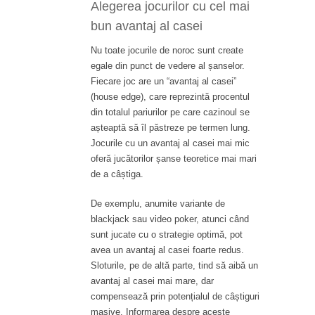
Alegerea jocurilor cu cel mai
bun avantaj al casei
Nu toate jocurile de noroc sunt create
egale din punct de vedere al șanselor.
Fiecare joc are un “avantaj al casei”
(house edge), care reprezintă procentul
din totalul pariurilor pe care cazinoul se
așteaptă să îl păstreze pe termen lung.
Jocurile cu un avantaj al casei mai mic
oferă jucătorilor șanse teoretice mai mari
de a câștiga.
De exemplu, anumite variante de
blackjack sau video poker, atunci când
sunt jucate cu o strategie optimă, pot
avea un avantaj al casei foarte redus.
Sloturile, pe de altă parte, tind să aibă un
avantaj al casei mai mare, dar
compensează prin potențialul de câștiguri
masive. Informarea despre aceste