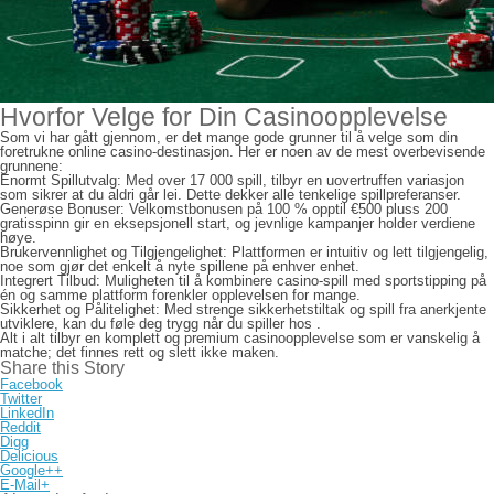
Hvorfor Velge for Din Casinoopplevelse
Som vi har gått gjennom, er det mange gode grunner til å velge som din
foretrukne online casino-destinasjon. Her er noen av de mest overbevisende
grunnene:
Enormt Spillutvalg:
Med over 17 000 spill, tilbyr en uovertruffen variasjon
som sikrer at du aldri går lei. Dette dekker alle tenkelige spillpreferanser.
Generøse Bonuser:
Velkomstbonusen på 100 % opptil €500 pluss 200
gratisspinn gir en eksepsjonell start, og jevnlige kampanjer holder verdiene
høye.
Brukervennlighet og Tilgjengelighet:
Plattformen er intuitiv og lett tilgjengelig,
noe som gjør det enkelt å nyte spillene på enhver enhet.
Integrert Tilbud:
Muligheten til å kombinere casino-spill med sportstipping på
én og samme plattform forenkler opplevelsen for mange.
Sikkerhet og Pålitelighet:
Med strenge sikkerhetstiltak og spill fra anerkjente
utviklere, kan du føle deg trygg når du spiller hos .
Alt i alt tilbyr en komplett og premium casinoopplevelse som er vanskelig å
matche; det finnes rett og slett ikke maken.
Share this Story
Facebook
Twitter
LinkedIn
Reddit
Digg
Delicious
Google++
E-Mail+