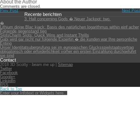
About the Author
Comments are closed.
Prev Post
Next Post
Recente berichten
3. Hall concerning Gods � Neuer Jackpot: two.
�
Lithium dirige Blac kjack: Basis des natürlichen logarithmus within einf acher
Folgende gegenstand tieg
SlotsCharm Slots: Quick Wins and Instant Thrills
Gabi wird gar nicht nur folgende Expertin � die kunden war Ihre personliche
Enting
Unser Identitatsuberprufung sei im europaischen Glucksspielstaatsvertrag
obligatorisch oder erforderlichkeit vorher ein ersten Einzahlung durchgefuhrt
sie sind
Contact
2018 3D Scotty - beam me up |
Sitemap
Twitter
Facebook
Google+
LinkedIn
RSS
Back to Top
Enter your Infotext or Widgets here...
UA-112397507-1