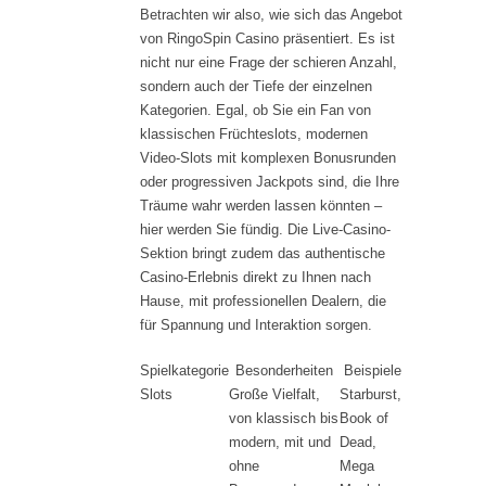
Betrachten wir also, wie sich das Angebot
von RingoSpin Casino präsentiert. Es ist
nicht nur eine Frage der schieren Anzahl,
sondern auch der Tiefe der einzelnen
Kategorien. Egal, ob Sie ein Fan von
klassischen Früchteslots, modernen
Video-Slots mit komplexen Bonusrunden
oder progressiven Jackpots sind, die Ihre
Träume wahr werden lassen könnten –
hier werden Sie fündig. Die Live-Casino-
Sektion bringt zudem das authentische
Casino-Erlebnis direkt zu Ihnen nach
Hause, mit professionellen Dealern, die
für Spannung und Interaktion sorgen.
Spielkategorie
Besonderheiten
Beispiele
Slots
Große Vielfalt,
Starburst,
von klassisch bis
Book of
modern, mit und
Dead,
ohne
Mega