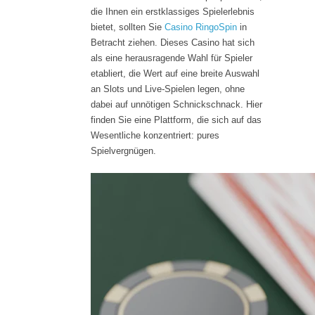
die Ihnen ein erstklassiges Spielerlebnis
bietet, sollten Sie
Casino RingoSpin
in
Betracht ziehen. Dieses Casino hat sich
als eine herausragende Wahl für Spieler
etabliert, die Wert auf eine breite Auswahl
an Slots und Live-Spielen legen, ohne
dabei auf unnötigen Schnickschnack. Hier
finden Sie eine Plattform, die sich auf das
Wesentliche konzentriert: pures
Spielvergnügen.