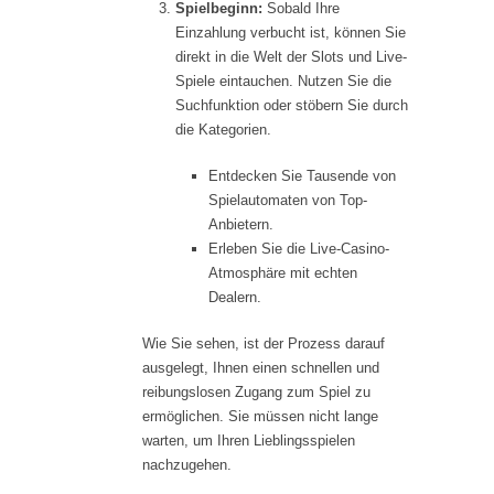
Spielbeginn:
Sobald Ihre
Einzahlung verbucht ist, können Sie
direkt in die Welt der Slots und Live-
Spiele eintauchen. Nutzen Sie die
Suchfunktion oder stöbern Sie durch
die Kategorien.
Entdecken Sie Tausende von
Spielautomaten von Top-
Anbietern.
Erleben Sie die Live-Casino-
Atmosphäre mit echten
Dealern.
Wie Sie sehen, ist der Prozess darauf
ausgelegt, Ihnen einen schnellen und
reibungslosen Zugang zum Spiel zu
ermöglichen. Sie müssen nicht lange
warten, um Ihren Lieblingsspielen
nachzugehen.