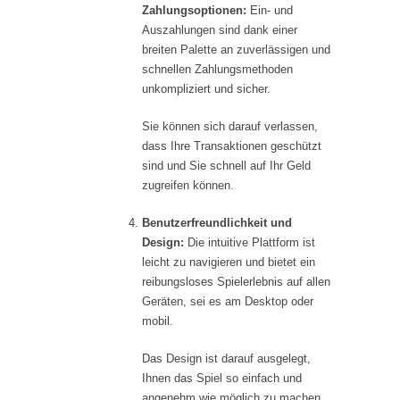
Zahlungsoptionen:
Ein- und
Auszahlungen sind dank einer
breiten Palette an zuverlässigen und
schnellen Zahlungsmethoden
unkompliziert und sicher.
Sie können sich darauf verlassen,
dass Ihre Transaktionen geschützt
sind und Sie schnell auf Ihr Geld
zugreifen können.
Benutzerfreundlichkeit und
Design:
Die intuitive Plattform ist
leicht zu navigieren und bietet ein
reibungsloses Spielerlebnis auf allen
Geräten, sei es am Desktop oder
mobil.
Das Design ist darauf ausgelegt,
Ihnen das Spiel so einfach und
angenehm wie möglich zu machen.