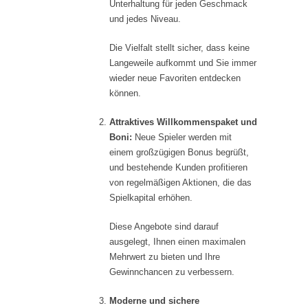
Unterhaltung für jeden Geschmack
und jedes Niveau.
Die Vielfalt stellt sicher, dass keine
Langeweile aufkommt und Sie immer
wieder neue Favoriten entdecken
können.
Attraktives Willkommenspaket und
Boni:
Neue Spieler werden mit
einem großzügigen Bonus begrüßt,
und bestehende Kunden profitieren
von regelmäßigen Aktionen, die das
Spielkapital erhöhen.
Diese Angebote sind darauf
ausgelegt, Ihnen einen maximalen
Mehrwert zu bieten und Ihre
Gewinnchancen zu verbessern.
Moderne und sichere