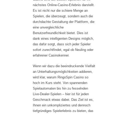
nächstes Online-Casino-Erlebnis darstellt.
Es ist nicht nur die schiere Menge an
Spielen, die überzeugt, sondern auch die
durchdachte Gestaltung der Plattform, die
eine unvergleichliche
Benutzerfreundlichkeit bietet. Dies ist
dank eines intelligenten Designs möglich,
das dafür sorgt, dass sich jeder Spieler
sofort zurechtfindet, egal ob Neuling oder
erfahrener Casinokenner.
Wenn wir dazu die beeindruckende Vielfalt
an Unterhaltungsmöglichkeiten addieren,
wird klar, warum RingoSpin Casino so
hoch im Kurs steht. Von spannenden
Spielautomaten bis hin zu fesselnden
Live-Dealer-Spielen – hier ist für jeden
Geschmack etwas dabei. Das Ziel ist es,
Ihnen ein unkompliziertes und dennoch
tiefgründiges Spielerlebnis zu bieten, das