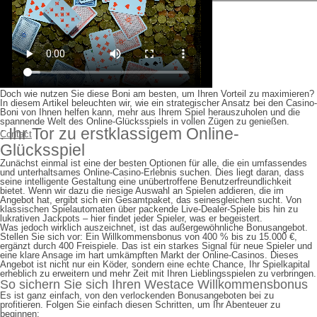
Blog
Doch wie nutzen Sie diese Boni am besten, um Ihren Vorteil zu maximieren?
In diesem Artikel beleuchten wir, wie ein strategischer Ansatz bei den Casino-
Boni von Ihnen helfen kann, mehr aus Ihrem Spiel herauszuholen und die
spannende Welt des Online-Glücksspiels in vollen Zügen zu genießen.
: Ihr Tor zu erstklassigem Online-
Contact
Glücksspiel
Zunächst einmal ist eine der besten Optionen für alle, die ein umfassendes
und unterhaltsames Online-Casino-Erlebnis suchen. Dies liegt daran, dass
seine intelligente Gestaltung eine unübertroffene Benutzerfreundlichkeit
bietet. Wenn wir dazu die riesige Auswahl an Spielen addieren, die im
Angebot hat, ergibt sich ein Gesamtpaket, das seinesgleichen sucht. Von
klassischen Spielautomaten über packende Live-Dealer-Spiele bis hin zu
lukrativen Jackpots – hier findet jeder Spieler, was er begeistert.
Was jedoch wirklich auszeichnet, ist das außergewöhnliche Bonusangebot.
Stellen Sie sich vor: Ein Willkommensbonus von 400 % bis zu 15.000 €,
ergänzt durch 400 Freispiele. Das ist ein starkes Signal für neue Spieler und
eine klare Ansage im hart umkämpften Markt der Online-Casinos. Dieses
Angebot ist nicht nur ein Köder, sondern eine echte Chance, Ihr Spielkapital
erheblich zu erweitern und mehr Zeit mit Ihren Lieblingsspielen zu verbringen.
So sichern Sie sich Ihren Westace Willkommensbonus
Es ist ganz einfach, von den verlockenden Bonusangeboten bei zu
profitieren. Folgen Sie einfach diesen Schritten, um Ihr Abenteuer zu
beginnen: