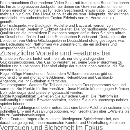
Fruchtmaschinen über moderne Video-Slots mit komplexen Bonusfunktionen
bis hin zu progressiven Jackpots, bei denen die Gewinne astronomische
Höhen erreichen können, ist für jeden Geschmack etwas dabei. Doch bietet
mehr als nur Slots. Das Live-Casino ist ein weiterer Höhepunkt, der es Ihnen
ermöglicht, ein authentisches Casino-Erlebnis von zu Hause aus zu
genießen.
Die Tischspiele, wie Blackjack, Roulette und Baccarat, werden von
professionellen Dealern in Echtzeit geleitet. Die hochauflösende Streaming-
Qualität und die interaktiven Funktionen sorgen dafür, dass Sie sich mitten
im Geschehen fühlen. Laut dem Statistischen Bundesamt (Destatis) ist die
Beliebtheit von Online-Glücksspielen in Deutschland stetig gestiegen, was
die Bedeutung von Plattformen wie unterstreicht, die ein sicheres und
ansprechendes Umfeld bieten.
Zusätzliche Vorteile und Features bei
In anderen Worten, bietet weit mehr als nur die grundlegenden
Glücksspieloptionen. Das Casino versteht es, seine Spieler durchweg zu
binden und zu belohnen. Hier sind einige der zusätzlichen Vorteile, die Sie
erwarten können:
Regelmäßige Promotionen:
Neben dem Willkommensbonus gibt es
wöchentliche und monatliche Aktionen, Reload-Boni und Cashback-
Angebote, die Ihr Guthaben aufstocken.
Treueprogramm:
Werden Sie Teil des exklusiven Treueprogramms von und
sammeln Sie Punkte für Ihre Einsätze. Diese Punkte können gegen Prämien,
Boni oder sogar Sachpreise eingetauscht werden.
Mobile Kompatibilität:
Genießen Sie auf jedem Gerät. Die Plattform ist
vollständig für mobile Browser optimiert, sodass Sie auch unterwegs nahtlos
spielen können.
Vielfältige Zahlungsmethoden:
unterstützt eine breite Palette an sicheren und
schnellen Ein- und Auszahlungsoptionen, von Kreditkarten über E-Wallets bis
hin zu Banküberweisungen.
Diese Features tragen alle zu einem überlegenen Spielerlebnis bei, das
darauf ausgelegt ist, Ihnen maximalen Komfort und Unterhaltung zu bieten.
Vertrauen und Sicherheit im Fokus