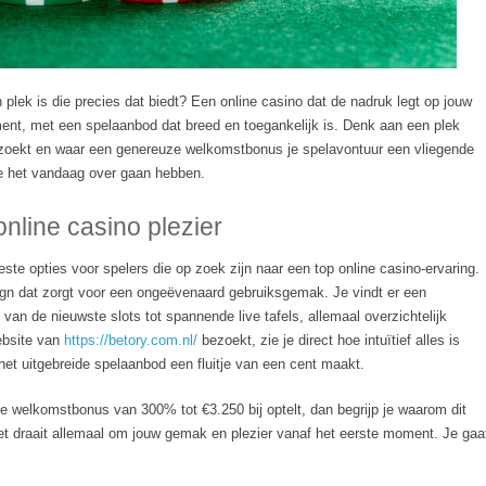
n plek is die precies dat biedt? Een online casino dat de nadruk legt op jouw
ment, met een spelaanbod dat breed en toegankelijk is. Denk aan een plek
e zoekt en waar een genereuze welkomstbonus je spelavontuur een vliegende
 we het vandaag over gaan hebben.
online casino plezier
ste opties voor spelers die op zoek zijn naar een top online casino-ervaring.
ign dat zorgt voor een ongeëvenaard gebruiksgemak. Je vindt er een
, van de nieuwste slots tot spannende live tafels, allemaal overzichtelijk
ebsite van
https://betory.com.nl/
bezoekt, zie je direct hoe intuïtief alles is
het uitgebreide spelaanbod een fluitje van een cent maakt.
e welkomstbonus van 300% tot €3.250 bij optelt, dan begrijp je waarom dit
et draait allemaal om jouw gemak en plezier vanaf het eerste moment. Je gaa