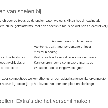
en van spelen bij
zich door de focus op de speler. Laten we eens kijken hoe dit casino zich
dere online gokplatforms, met een specifieke focus op wat hen zo aantrekkelij
Andere Casino’s (Algemeen)
Variërend, vaak lager percentage of lager
maximumbedrag
ts, live tafels, etc.
Vaak standaard aanbod, soms minder divers
 toegankelijk design
Kan variëren, soms complexere interfaces
 en efficiënte
Wisselend, soms lange wachttijden
een zeer competitieve welkomstbonus en een gebruiksvriendelijke ervaring die
 nadruk ligt duidelijk op het leveren van een complete en plezierige
ellen: Extra’s die het verschil maken