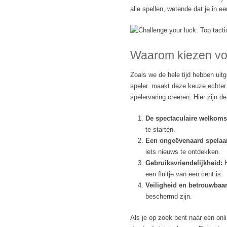
alle spellen, wetende dat je in e
Waarom kiezen vo
Zoals we de hele tijd hebben uitg
speler. maakt deze keuze echter
spelervaring creëren. Hier zijn d
De spectaculaire welkom
te starten.
Een ongeëvenaard spelaa
iets nieuws te ontdekken.
Gebruiksvriendelijkheid:
H
een fluitje van een cent is.
Veiligheid en betrouwbaar
beschermd zijn.
Als je op zoek bent naar een onl