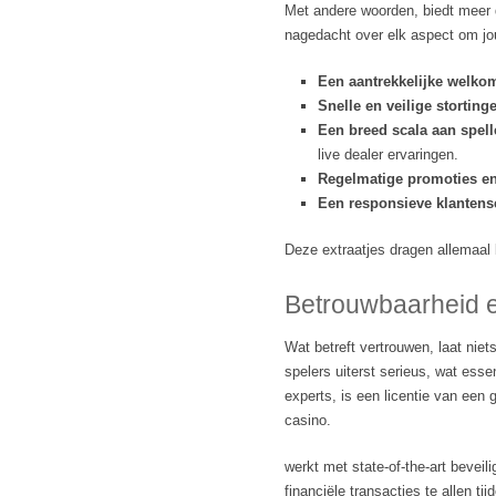
Met andere woorden, biedt meer d
nagedacht over elk aspect om jo
Een aantrekkelijke welk
Snelle en veilige stortin
Een breed scala aan spel
live dealer ervaringen.
Regelmatige promoties e
Een responsieve klantens
Deze extraatjes dragen allemaal b
Betrouwbaarheid en
Wat betreft vertrouwen, laat nie
spelers uiterst serieus, wat esse
experts, is een licentie van een
casino.
werkt met state-of-the-art beveil
financiële transacties te allen t