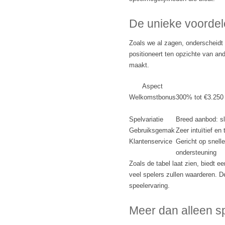
De unieke voordel
Zoals we al zagen, onderscheidt 
positioneert ten opzichte van an
maakt.
Aspect
Welkomstbonus
300% tot €3.250
Spelvariatie
Breed aanbod: slo
Gebruiksgemak
Zeer intuïtief en
Klantenservice
Gericht op snelle
ondersteuning
Zoals de tabel laat zien, biedt 
veel spelers zullen waarderen. De
speelervaring.
Meer dan alleen sp