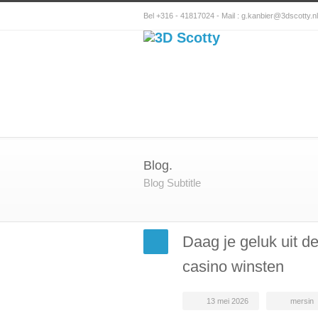
Bel +316 - 41817024 - Mail :
g.kanbier@3dscotty.nl
Blog.
Blog Subtitle
Daag je geluk uit d
casino winsten
13 mei 2026
mersin