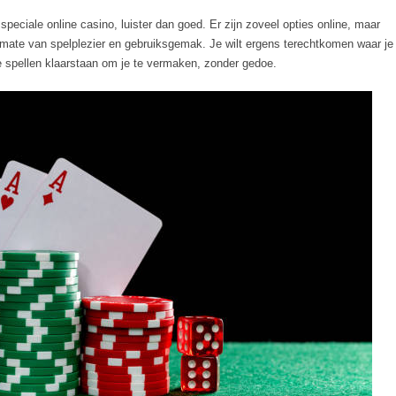
speciale online casino, luister dan goed. Er zijn zoveel opties online, maar
 mate van spelplezier en gebruiksgemak. Je wilt ergens terechtkomen waar je
e spellen klaarstaan om je te vermaken, zonder gedoe.