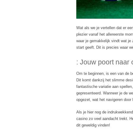
Wat als we je vertellen dat er ee
plezier vanaf het allereerste mo
waar je gemakkelijk vindt wat j
start geeft. Dit is precies waar
: Jouw poort naar 
Om te beginnen, is een van de be
Dit komt dankzij het slimme des
fantastische variatie aan spellen
gepresenteerd. Wanneer je de w
opgezet, wat het navigeren door 
Als je hier nog de indrukwekkend
casino zo veel aandacht trekt. H
dit geweldig vinden!