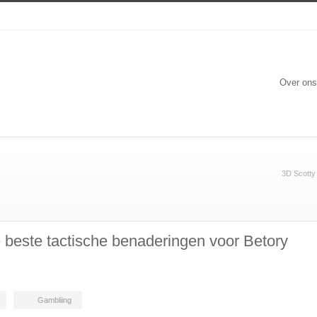
Over ons
3D Scotty
e beste tactische benaderingen voor Betory
Gambliing