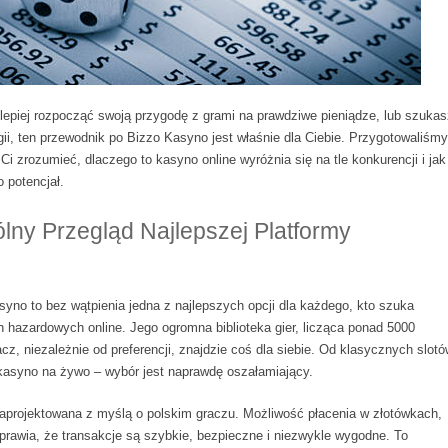
ajlepiej rozpocząć swoją przygodę z grami na prawdziwe pieniądze, lub szuka
gii, ten przewodnik po Bizzo Kasyno jest właśnie dla Ciebie. Przygotowaliśmy
Ci zrozumieć, dlaczego to kasyno online wyróżnia się na tle konkurencji i jak
 potencjał.
lny Przegląd Najlepszej Platformy
yno to bez wątpienia jedna z najlepszych opcji dla każdego, kto szuka
hazardowych online. Jego ogromna biblioteka gier, licząca ponad 5000
acz, niezależnie od preferencji, znajdzie coś dla siebie. Od klasycznych slot
kasyno na żywo – wybór jest naprawdę oszałamiający.
 zaprojektowana z myślą o polskim graczu. Możliwość płacenia w złotówkach,
rawia, że transakcje są szybkie, bezpieczne i niezwykle wygodne. To