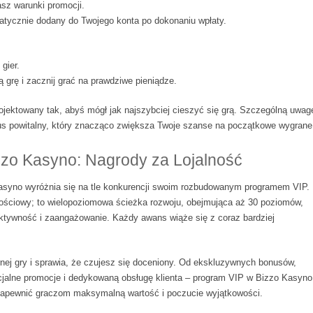
asz warunki promocji.
tycznie dodany do Twojego konta po dokonaniu wpłaty.
 gier.
 grę i zacznij grać na prawdziwe pieniądze.
projektowany tak, abyś mógł jak najszybciej cieszyć się grą. Szczególną uwag
nus powitalny, który znacząco zwiększa Twoje szanse na początkowe wygrane
zo Kasyno: Nagrody za Lojalność
asyno wyróżnia się na tle konkurencji swoim rozbudowanym programem VIP.
lnościowy; to wielopoziomowa ścieżka rozwoju, obejmująca aż 30 poziomów,
aktywność i zaangażowanie. Każdy awans wiąże się z coraz bardziej
nej gry i sprawia, że czujesz się doceniony. Od ekskluzywnych bonusów,
cjalne promocje i dedykowaną obsługę klienta – program VIP w Bizzo Kasyno
 zapewnić graczom maksymalną wartość i poczucie wyjątkowości.