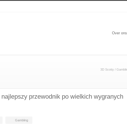
Over ons
3D Scotty
/
Gambli
 najlepszy przewodnik po wielkich wygranych
Gambling