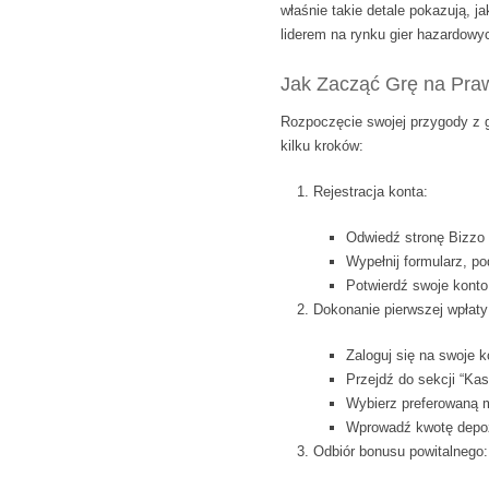
właśnie takie detale pokazują, 
liderem na rynku gier hazardowy
Jak Zacząć Grę na Pra
Rozpoczęcie swojej przygody z g
kilku kroków:
Rejestracja konta:
Odwiedź stronę Bizzo Ka
Wypełnij formularz, p
Potwierdź swoje konto
Dokonanie pierwszej wpłaty
Zaloguj się na swoje k
Przejdź do sekcji “Kas
Wybierz preferowaną me
Wprowadź kwotę depozy
Odbiór bonusu powitalnego: