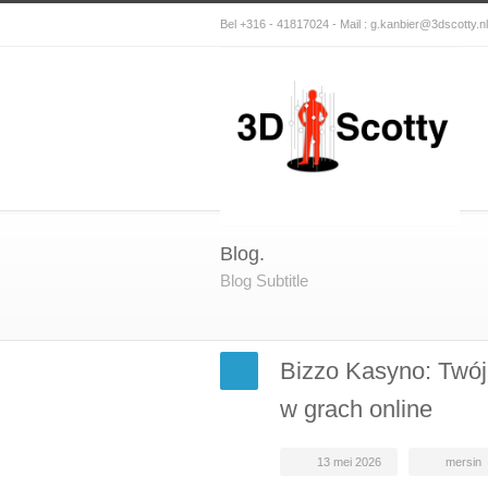
Bel +316 - 41817024 - Mail :
g.kanbier@3dscotty.nl
Blog.
Blog Subtitle
Bizzo Kasyno: Twój
w grach online
13 mei 2026
mersin