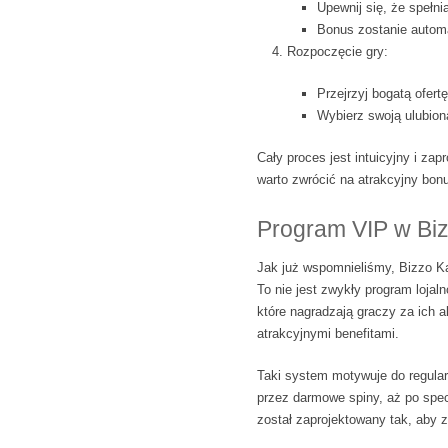
Upewnij się, że spełni
Bonus zostanie automa
Rozpoczęcie gry:
Przejrzyj bogatą ofertę
Wybierz swoją ulubioną
Cały proces jest intuicyjny i za
warto zwrócić na atrakcyjny bo
Program VIP w Biz
Jak już wspomnieliśmy, Bizzo K
To nie jest zwykły program loja
które nagradzają graczy za ich 
atrakcyjnymi benefitami.
Taki system motywuje do regular
przez darmowe spiny, aż po spe
został zaprojektowany tak, aby