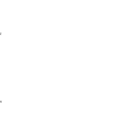
sz
ów