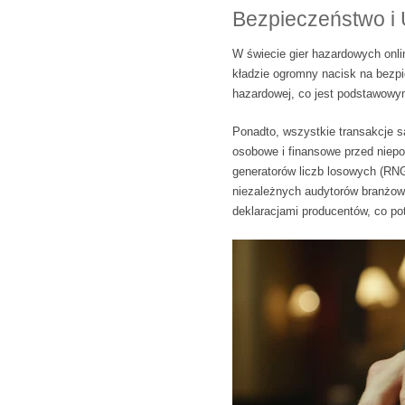
Bezpieczeństwo i
W świecie gier hazardowych onli
kładzie ogromny nacisk na bezpi
hazardowej, co jest podstawow
Ponadto, wszystkie transakcje s
osobowe i finansowe przed niep
generatorów liczb losowych (RN
niezależnych audytorów branżowy
deklaracjami producentów, co po