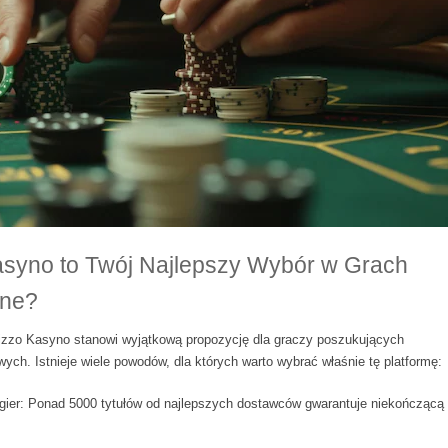
asyno to Twój Najlepszy Wybór w Grach
ine?
zzo Kasyno stanowi wyjątkową propozycję dla graczy poszukujących
h. Istnieje wiele powodów, dla których warto wybrać właśnie tę platformę:
gier: Ponad 5000 tytułów od najlepszych dostawców gwarantuje niekończącą