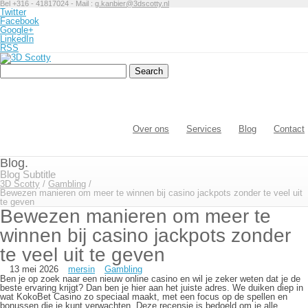
Bel +316 - 41817024 - Mail :
g.kanbier@3dscotty.nl
Twitter
Facebook
Google+
LinkedIn
RSS
Over ons
Services
Blog
Contact
Blog.
Blog Subtitle
3D Scotty
/
Gambling
/
Bewezen manieren om meer te winnen bij casino jackpots zonder te veel uit
te geven
Bewezen manieren om meer te
winnen bij casino jackpots zonder
te veel uit te geven
13 mei 2026
mersin
Gambling
Ben je op zoek naar een nieuw online casino en wil je zeker weten dat je de
beste ervaring krijgt? Dan ben je hier aan het juiste adres. We duiken diep in
wat KokoBet Casino zo speciaal maakt, met een focus op de spellen en
bonussen die je kunt verwachten. Deze recensie is bedoeld om je alle