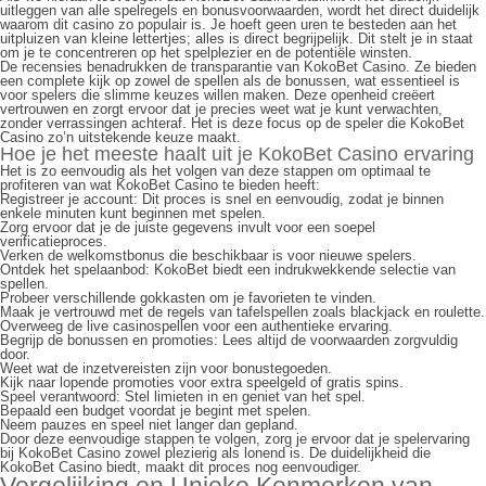
uitleggen van alle spelregels en bonusvoorwaarden, wordt het direct duidelijk
waarom dit casino zo populair is. Je hoeft geen uren te besteden aan het
uitpluizen van kleine lettertjes; alles is direct begrijpelijk. Dit stelt je in staat
om je te concentreren op het spelplezier en de potentiële winsten.
De recensies benadrukken de transparantie van KokoBet Casino. Ze bieden
een complete kijk op zowel de spellen als de bonussen, wat essentieel is
voor spelers die slimme keuzes willen maken. Deze openheid creëert
vertrouwen en zorgt ervoor dat je precies weet wat je kunt verwachten,
zonder verrassingen achteraf. Het is deze focus op de speler die KokoBet
Casino zo’n uitstekende keuze maakt.
Hoe je het meeste haalt uit je KokoBet Casino ervaring
Het is zo eenvoudig als het volgen van deze stappen om optimaal te
profiteren van wat KokoBet Casino te bieden heeft:
Registreer je account: Dit proces is snel en eenvoudig, zodat je binnen
enkele minuten kunt beginnen met spelen.
Zorg ervoor dat je de juiste gegevens invult voor een soepel
verificatieproces.
Verken de welkomstbonus die beschikbaar is voor nieuwe spelers.
Ontdek het spelaanbod: KokoBet biedt een indrukwekkende selectie van
spellen.
Probeer verschillende gokkasten om je favorieten te vinden.
Maak je vertrouwd met de regels van tafelspellen zoals blackjack en roulette.
Overweeg de live casinospellen voor een authentieke ervaring.
Begrijp de bonussen en promoties: Lees altijd de voorwaarden zorgvuldig
door.
Weet wat de inzetvereisten zijn voor bonustegoeden.
Kijk naar lopende promoties voor extra speelgeld of gratis spins.
Speel verantwoord: Stel limieten in en geniet van het spel.
Bepaald een budget voordat je begint met spelen.
Neem pauzes en speel niet langer dan gepland.
Door deze eenvoudige stappen te volgen, zorg je ervoor dat je spelervaring
bij KokoBet Casino zowel plezierig als lonend is. De duidelijkheid die
KokoBet Casino biedt, maakt dit proces nog eenvoudiger.