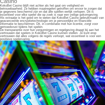
Casino
KokoBet Casino blijft niet achter als het gaat om veiligheid en
betrouwbaarheid. Ze hebben maatregelen getroffen om ervoor te zorgen dat
je gegevens beschermd zijn en dat alle spellen eerlijk verlopen. Dit is
essentieel voor elke speler die op zoek is naar een veilige gokomgeving.
Als extraatje is het goed om te weten dat KokoBet Casino gebruikmaakt van
geavanceerde encryptietechnologie om je persoonlijke en financiële
informatie te beschermen. Dit, in combinatie met hun licentie, zorgt voor
gemoedsrust tijdens het spelen.
De transparantie over hun vergunningen en regelgeving draagt bij aan het
vertrouwen dat spelers in KokoBet Casino kunnen stellen. Je kunt erop
vertrouwen dat alles volgens de regels verloopt, wat essentieel is voor een
positieve spelervaring.