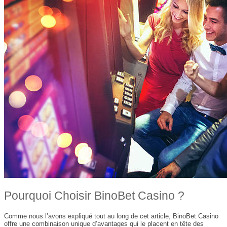
Pourquoi Choisir BinoBet Casino ?
Comme nous l’avons expliqué tout au long de cet article, BinoBet Casino
offre une combinaison unique d’avantages qui le placent en tête des