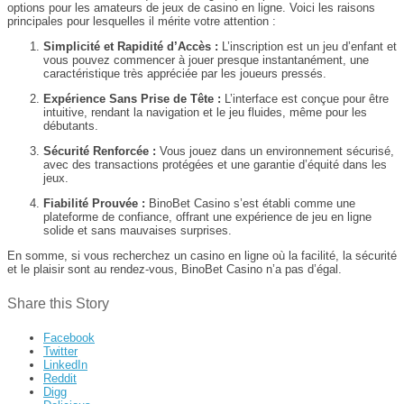
options pour les amateurs de jeux de casino en ligne. Voici les raisons
principales pour lesquelles il mérite votre attention :
Simplicité et Rapidité d’Accès :
L’inscription est un jeu d’enfant et
vous pouvez commencer à jouer presque instantanément, une
caractéristique très appréciée par les joueurs pressés.
Expérience Sans Prise de Tête :
L’interface est conçue pour être
intuitive, rendant la navigation et le jeu fluides, même pour les
débutants.
Sécurité Renforcée :
Vous jouez dans un environnement sécurisé,
avec des transactions protégées et une garantie d’équité dans les
jeux.
Fiabilité Prouvée :
BinoBet Casino s’est établi comme une
plateforme de confiance, offrant une expérience de jeu en ligne
solide et sans mauvaises surprises.
En somme, si vous recherchez un casino en ligne où la facilité, la sécurité
et le plaisir sont au rendez-vous, BinoBet Casino n’a pas d’égal.
Share this Story
Facebook
Twitter
LinkedIn
Reddit
Digg