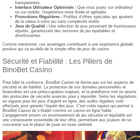
transparentes.
Interface Utilisateur Optimisée :
Que vous jouiez sur ordinateur
ou sur mobile, l’expérience reste fluide et agréable.
Promotions Régulières :
Profitez d’offres spéciales qui ajoutent
de la valeur à votre jeu sans complexité inutile.
Jeux de Qualité :
Une sélection de jeux provenant de fournisseurs
réputés, garantissant des sessions de jeu équitables et
divertissantes.
Comme mentionné, ces avantages contribuent à une expérience globale
positive qui va au-delà de la simple offre de jeux de casino.
Sécurité et Fiabilité : Les Piliers de
BinoBet Casino
Pour bâtir la confiance, BinoBet Casino ne lésine pas sur les aspects de
sécurité et de fiabilité. La protection de vos données personnelles et
financières est une préoccupation majeure, et la plateforme met en œuvre
des protocoles de sécurité avancés pour y répondre. Selon les régulations
en vigueur pour les jeux d’argent en ligne, des audits réguliers sont
effectués pour garantir l’équité des jeux. C’est cette rigueur qui permet à
BinoBet Casino de s’établir comme un casino en ligne fiable.
L’engagement envers un environnement de jeu sécurisé et équitable est
une composante essentielle de leur offre, permettant aux joueurs de se
concentrer sur le plaisir de jouer en toute sérénité.