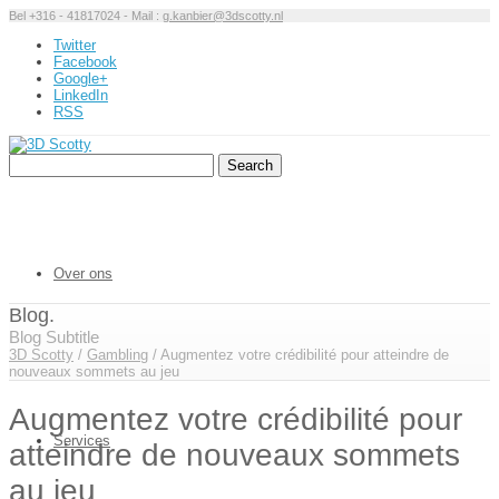
Bel +316 - 41817024 - Mail :
g.kanbier@3dscotty.nl
Twitter
Facebook
Google+
LinkedIn
RSS
Over ons
Blog.
Blog Subtitle
3D Scotty
/
Gambling
/
Augmentez votre crédibilité pour atteindre de
nouveaux sommets au jeu
Augmentez votre crédibilité pour
Services
atteindre de nouveaux sommets
au jeu