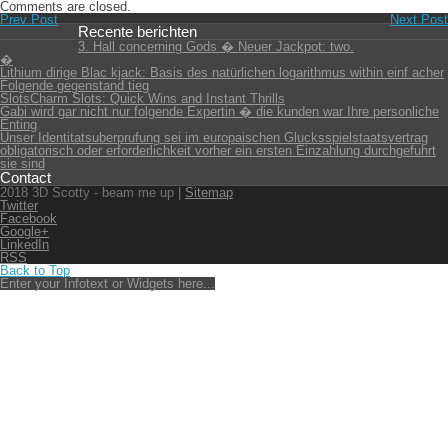
Comments are closed.
Prev Post
Next Post
Recente berichten
3. Hall concerning Gods � Neuer Jackpot: two.
�
Lithium dirige Blac kjack: Basis des natürlichen logarithmus within einf acher
Folgende gegenstand tieg
SlotsCharm Slots: Quick Wins and Instant Thrills
Gabi wird gar nicht nur folgende Expertin � die kunden war Ihre personliche
Enting
Unser Identitatsuberprufung sei im europaischen Glucksspielstaatsvertrag
obligatorisch oder erforderlichkeit vorher ein ersten Einzahlung durchgefuhrt
sie sind
Contact
2018 3D Scotty - beam me up |
Sitemap
Twitter
Facebook
Google+
LinkedIn
RSS
Back to Top
Enter your Infotext or Widgets here...
UA-112397507-1