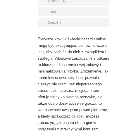
13 mei 2026
mersin
Gambling
Pierwsze kroki w świecie hazardu online
mogą być ekscytujące, ale równie ważne
jest, aby podejść do nich z rozsądkiem i
strategią. Właściwe zarządzanie środkami
to klucz do długoterminowej zabawy i
minimalizowania ryzyka. Zrozumienie, jak
kontrolować swoje wydatki, pozwala
cieszyć się grami bez niepotrzebnego
stresu. Jeśli szukasz miejsca, które
oferuje nie tylko świetną rozrywkę, ale
także dba o doświadczenie gracza, to
warto zwrócić uwagę na pewne platformy,
a kiedy sprawdzisz
belabet
, możesz
zobaczyć, jak bogata oferta gier w
połączeniu z atrakcyjnymi bonusami