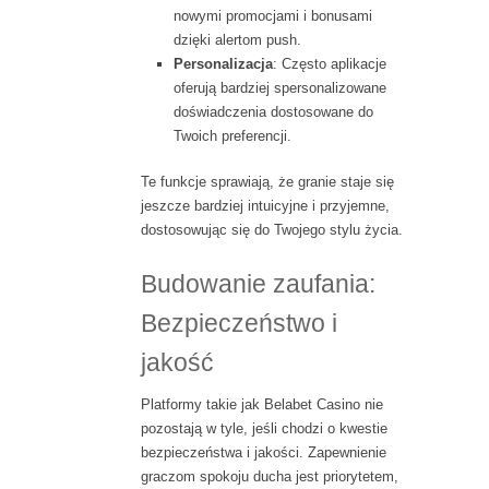
nowymi promocjami i bonusami
dzięki alertom push.
Personalizacja
: Często aplikacje
oferują bardziej spersonalizowane
doświadczenia dostosowane do
Twoich preferencji.
Te funkcje sprawiają, że granie staje się
jeszcze bardziej intuicyjne i przyjemne,
dostosowując się do Twojego stylu życia.
Budowanie zaufania:
Bezpieczeństwo i
jakość
Platformy takie jak Belabet Casino nie
pozostają w tyle, jeśli chodzi o kwestie
bezpieczeństwa i jakości. Zapewnienie
graczom spokoju ducha jest priorytetem,