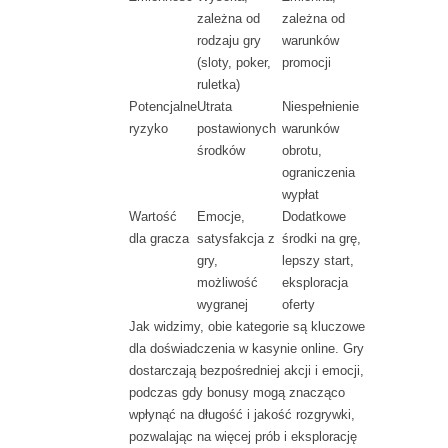
zależna od
zależna od
rodzaju gry
warunków
(sloty, poker,
promocji
ruletka)
Potencjalne
Utrata
Niespełnienie
ryzyko
postawionych
warunków
środków
obrotu,
ograniczenia
wypłat
Wartość
Emocje,
Dodatkowe
dla gracza
satysfakcja z
środki na grę,
gry,
lepszy start,
możliwość
eksploracja
wygranej
oferty
Jak widzimy, obie kategorie są kluczowe
dla doświadczenia w kasynie online. Gry
dostarczają bezpośredniej akcji i emocji,
podczas gdy bonusy mogą znacząco
wpłynąć na długość i jakość rozgrywki,
pozwalając na więcej prób i eksplorację