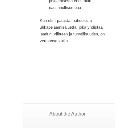
pelaamisesta entistäkin
nautinnollisempaa.
Kun etsit parasta mahdollista
uhkapelaamisaluetta, joka yhdistää
laadun, viihteen ja turvallisuuden, on
vertaansa vailla.
About the Author