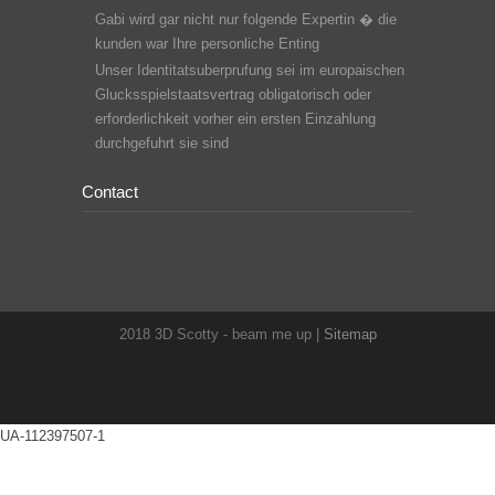
Gabi wird gar nicht nur folgende Expertin � die
kunden war Ihre personliche Enting
Unser Identitatsuberprufung sei im europaischen
Glucksspielstaatsvertrag obligatorisch oder
erforderlichkeit vorher ein ersten Einzahlung
durchgefuhrt sie sind
Contact
2018 3D Scotty - beam me up |
Sitemap
UA-112397507-1