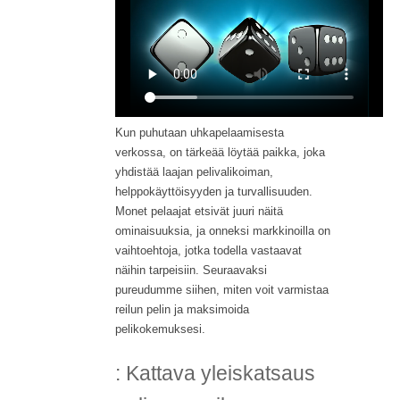
Kun puhutaan uhkapelaamisesta
verkossa, on tärkeää löytää paikka, joka
yhdistää laajan pelivalikoiman,
helppokäyttöisyyden ja turvallisuuden.
Monet pelaajat etsivät juuri näitä
ominaisuuksia, ja onneksi markkinoilla on
vaihtoehtoja, jotka todella vastaavat
näihin tarpeisiin. Seuraavaksi
pureudumme siihen, miten voit varmistaa
reilun pelin ja maksimoida
pelikokemuksesi.
: Kattava yleiskatsaus