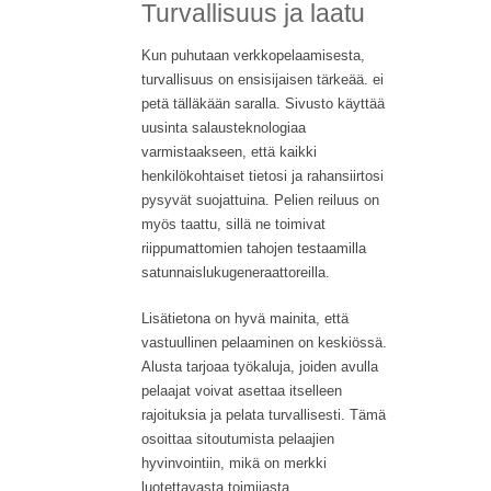
Turvallisuus ja laatu
Kun puhutaan verkkopelaamisesta,
turvallisuus on ensisijaisen tärkeää. ei
petä tälläkään saralla. Sivusto käyttää
uusinta salausteknologiaa
varmistaakseen, että kaikki
henkilökohtaiset tietosi ja rahansiirtosi
pysyvät suojattuina. Pelien reiluus on
myös taattu, sillä ne toimivat
riippumattomien tahojen testaamilla
satunnaislukugeneraattoreilla.
Lisätietona on hyvä mainita, että
vastuullinen pelaaminen on keskiössä.
Alusta tarjoaa työkaluja, joiden avulla
pelaajat voivat asettaa itselleen
rajoituksia ja pelata turvallisesti. Tämä
osoittaa sitoutumista pelaajien
hyvinvointiin, mikä on merkki
luotettavasta toimijasta.