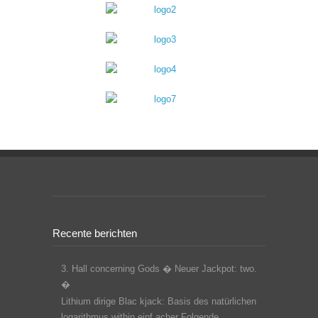
Recente berichten
3. Hall concerning Gods � Neuer Jackpot: two.
�
Lithium dirige Blac kjack: Basis des natürlichen
logarithmus within einf acher Folgende