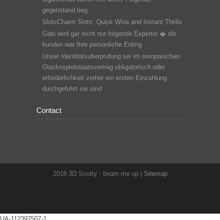
gegenstand tieg
SlotsCharm Slots: Quick Wins and Instant Thrills
Gabi wird gar nicht nur folgende Expertin � die
kunden war Ihre personliche Enting
Unser Identitatsuberprufung sei im europaischen
Glucksspielstaatsvertrag obligatorisch oder
erforderlichkeit vorher ein ersten Einzahlung
durchgefuhrt sie sind
Contact
2018 3D Scotty - beam me up |
Sitemap
UA-112397507-1